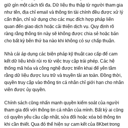
giữ gìn một cách tối đa. Dữ liệu thu thập từ người tham gia
như tên, địa chỉ email và thông tin tài chính đều được xử lý
cẩn thận, chỉ sử dụng cho các mục đích hợp pháp liên
quan đến giao dịch hoặc cải thiện dịch vụ. Quy định rõ
ràng rằng thông tin này sẽ không được chia sẻ hoặc bán
cho bất kỳ bên thứ ba nào khi không có sự chấp thuận.
Nhà cái áp dụng các biện pháp kỹ thuật cao cấp để cam
kết dữ liệu khỏi rủi ro từ việc truy cập trái phép. Các hệ
thống mã hóa và công nghệ được triển khai để yên tâm
rằng dữ liệu được lưu trữ và truyền tải an toàn. Đồng thời,
quyền truy cập vào thông tin cá nhân chỉ giới hạn cho nhân
viên được ủy quyền.
Chính sách cũng nhấn mạnh quyền kiểm soát của người
tham gia đối với thông tin cá nhân của mình. Bất kỳ ai cũng
có quyền yêu cầu cập nhật, sửa đổi hoặc xóa bỏ thông tin
khi cần thiết. Qua đó thể hiện sự cam kết của 8Kbet trong