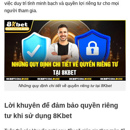
việc duy trì tính minh bạch và quyền lợi riêng tư cho mọi
người tham gia.
Những quy định chi tiết về quyền riêng tư tại 8Kbet
Lời khuyên để đảm bảo quyền riêng
tư khi sử dụng 8Kbet