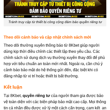
Tránh truy cập từ thiết bị công cộng đảm bảo quyền riêng tư
Theo dõi cảnh báo và cập nhật chính sách mới
Theo dõi thường xuyên thông báo từ 8Kbet giúp người
dùng kịp thời điều chỉnh các thiết lập theo yêu cầu. Các
chính sách sử dụng dịch vụ thường xuyên thay đổi để phù
hợp với tiêu chuẩn an toàn mới nhất. Ngoài ra, cần chú ý
cảnh báo bảo mật do hệ thống gửi đến, đặc biệt khi có
đăng nhập từ vị trí hoặc thiết bị bất thường.
Kết luận
Tại 8Kbet,
quyền riêng tư
của người tham gia được bảo
vệ toàn diện với các biện pháp bảo mật cao cấp. Mọi thông
tin cá nhân đều được xử lý một cách cẩn trọng, cam kết an