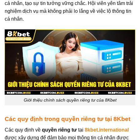
cá nhân, tạo sự tin tưởng vững chắc. Hội viên yên tâm trải
nghiệm dịch vụ mà không phải lo lắng về việc lộ thông tin
cá nhân.
Giới thiệu chính sách quyền riêng tư của 8Kbet
Các quy định trong quyền riêng tư tại 8Kbet
Các quy định về
quyền riêng tư
tại
8kbet.international
được xây dựng để đảm bảo mọi thông tin cá nhân được