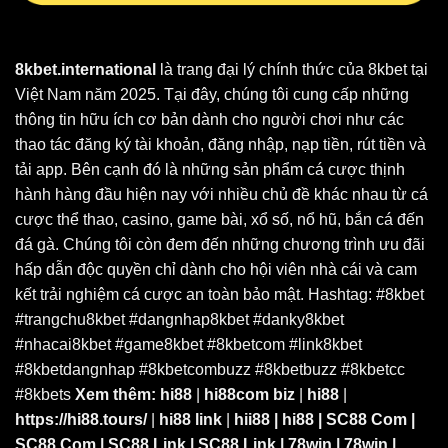
8kbet.international
là trang đại lý chính thức của 8kbet tại
Việt Nam năm 2025. Tại đây, chúng tôi cung cấp những
thông tin hữu ích cơ bản dành cho người chơi như các
thao tác đăng ký tài khoản, đăng nhập, nạp tiền, rút tiền và
tải app. Bên cạnh đó là những sản phẩm cá cược thịnh
hành hàng đầu hiện nay với nhiều chủ đề khác nhau từ cá
cược thể thao, casino, game bài, xổ số, nổ hũ, bắn cá đến
đá gà. Chúng tôi còn đem đến những chương trình ưu đãi
hấp dẫn độc quyền chỉ dành cho hội viên nhà cái và cam
kết trải nghiệm cá cược an toàn bảo mật. Hashtag:
#8kbet
#trangchu8kbet #dangnhap8kbet #danky8kbet
#nhacai8kbet #game8kbet #8kbetcom #link8kbet
#8kbetdangnhap #8kbetcombuzz #8kbetbuzz #8kbetcc
#8kbets
Xem thêm:
hi88
|
hi88com biz
|
hi88
|
https://hi88.tours/
|
hi88 link
|
hii88
|
hi88
|
SC88 Com
|
SC88 Com
|
SC88 Link
|
SC88 Link
|
78win
|
78win
|