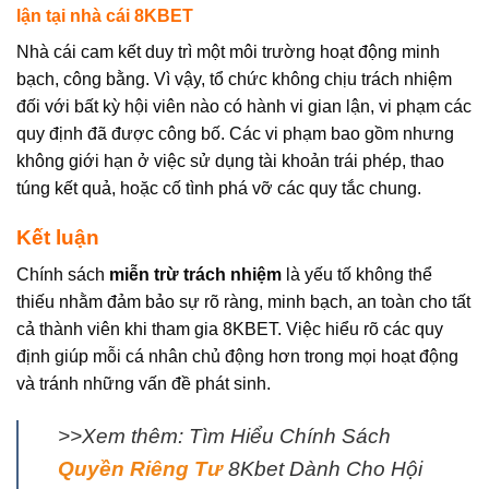
lận tại nhà cái 8KBET
Nhà cái cam kết duy trì một môi trường hoạt động minh
bạch, công bằng. Vì vậy, tổ chức không chịu trách nhiệm
đối với bất kỳ hội viên nào có hành vi gian lận, vi phạm các
quy định đã được công bố. Các vi phạm bao gồm nhưng
không giới hạn ở việc sử dụng tài khoản trái phép, thao
túng kết quả, hoặc cố tình phá vỡ các quy tắc chung.
Kết luận
Chính sách
miễn trừ trách nhiệm
là yếu tố không thể
thiếu nhằm đảm bảo sự rõ ràng, minh bạch, an toàn cho tất
cả thành viên khi tham gia 8KBET. Việc hiểu rõ các quy
định giúp mỗi cá nhân chủ động hơn trong mọi hoạt động
và tránh những vấn đề phát sinh.
>>Xem thêm: Tìm Hiểu Chính Sách
Quyền Riêng Tư
8Kbet Dành Cho Hội