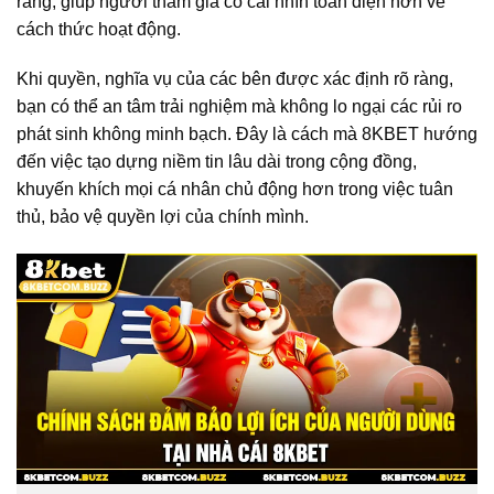
ràng, giúp người tham gia có cái nhìn toàn diện hơn về
cách thức hoạt động.
Khi quyền, nghĩa vụ của các bên được xác định rõ ràng,
bạn có thể an tâm trải nghiệm mà không lo ngại các rủi ro
phát sinh không minh bạch. Đây là cách mà 8KBET hướng
đến việc tạo dựng niềm tin lâu dài trong cộng đồng,
khuyến khích mọi cá nhân chủ động hơn trong việc tuân
thủ, bảo vệ quyền lợi của chính mình.