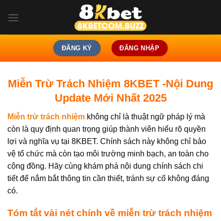
Skip
to
content
ĐĂNG KÝ
ĐĂNG NHẬP
Miễn Trừ Trách Nhiệm 8KBET -Nội Dung
Update Mới Nhất 2025
Miễn trừ trách nhiệm
không chỉ là thuật ngữ pháp lý mà
còn là quy định quan trọng giúp thành viên hiểu rõ quyền
lợi và nghĩa vụ tại 8KBET. Chính sách này không chỉ bảo
vệ tổ chức mà còn tạo môi trường minh bạch, an toàn cho
cộng đồng. Hãy cùng khám phá nội dung chính sách chi
tiết để nắm bắt thông tin cần thiết, tránh sự cố không đáng
có.
Tóm tắt vài nét chính về miễn trừ trách nhiệm