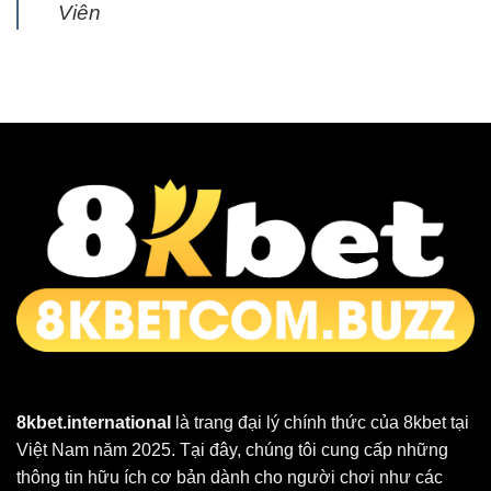
Viên
8kbet.international
là trang đại lý chính thức của 8kbet tại
Việt Nam năm 2025. Tại đây, chúng tôi cung cấp những
thông tin hữu ích cơ bản dành cho người chơi như các