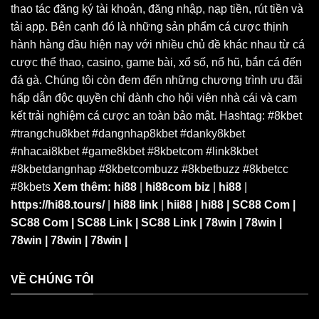
thao tác đăng ký tài khoản, đăng nhập, nạp tiền, rút tiền và
tải app. Bên cạnh đó là những sản phẩm cá cược thịnh
hành hàng đầu hiện nay với nhiều chủ đề khác nhau từ cá
cược thể thao, casino, game bài, xổ số, nổ hũ, bắn cá đến
đá gà. Chúng tôi còn đem đến những chương trình ưu đãi
hấp dẫn độc quyền chỉ dành cho hội viên nhà cái và cam
kết trải nghiệm cá cược an toàn bảo mật. Hashtag:
#8kbet
#trangchu8kbet #dangnhap8kbet #danky8kbet
#nhacai8kbet #game8kbet #8kbetcom #link8kbet
#8kbetdangnhap #8kbetcombuzz #8kbetbuzz #8kbetcc
#8kbets
Xem thêm:
hi88
|
hi88com biz
|
hi88
|
https://hi88.tours/
|
hi88 link
|
hii88
|
hi88
|
SC88 Com
|
SC88 Com
|
SC88 Link
|
SC88 Link
|
78win
|
78win
|
78win
|
78win
|
78win
|
VỀ CHÚNG TÔI