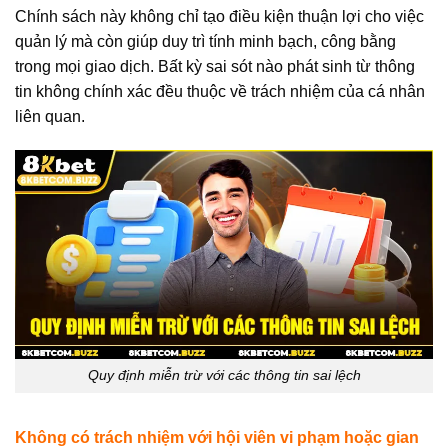
Chính sách này không chỉ tạo điều kiện thuận lợi cho việc
quản lý mà còn giúp duy trì tính minh bạch, công bằng
trong mọi giao dịch. Bất kỳ sai sót nào phát sinh từ thông
tin không chính xác đều thuộc về trách nhiệm của cá nhân
liên quan.
Quy định miễn trừ với các thông tin sai lệch
Không có trách nhiệm với hội viên vi phạm hoặc gian