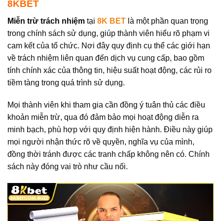
8KBET
Miễn trừ trách nhiệm
tại
8K BET
là một phần quan trọng
trong chính sách sử dụng, giúp thành viên hiểu rõ phạm vi
cam kết của tổ chức. Nơi đây quy định cụ thể các giới hạn
về trách nhiệm liên quan đến dịch vụ cung cấp, bao gồm
tính chính xác của thông tin, hiệu suất hoạt động, các rủi ro
tiềm tàng trong quá trình sử dụng.
Mọi thành viên khi tham gia cần đồng ý tuân thủ các điều
khoản miễn trừ, qua đó đảm bảo mọi hoạt động diễn ra
minh bạch, phù hợp với quy định hiện hành. Điều này giúp
mọi người nhận thức rõ về quyền, nghĩa vụ của mình,
đồng thời tránh được các tranh chấp không nên có. Chính
sách này đóng vai trò như cầu nối.