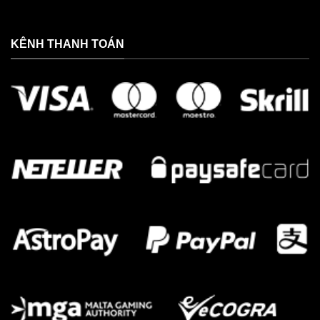
KÊNH THANH TOÁN