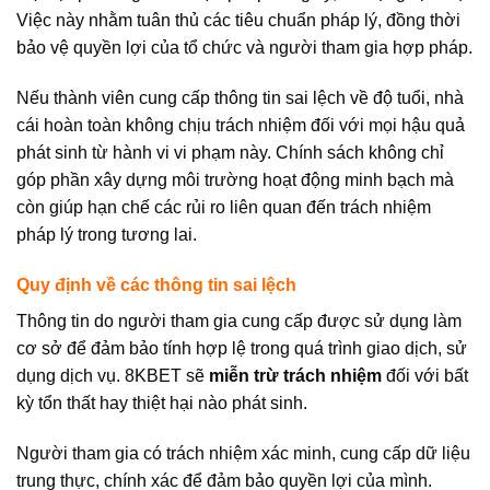
Việc này nhằm tuân thủ các tiêu chuẩn pháp lý, đồng thời
bảo vệ quyền lợi của tổ chức và người tham gia hợp pháp.
Nếu thành viên cung cấp thông tin sai lệch về độ tuổi, nhà
cái hoàn toàn không chịu trách nhiệm đối với mọi hậu quả
phát sinh từ hành vi vi phạm này. Chính sách không chỉ
góp phần xây dựng môi trường hoạt động minh bạch mà
còn giúp hạn chế các rủi ro liên quan đến trách nhiệm
pháp lý trong tương lai.
Quy định về các thông tin sai lệch
Thông tin do người tham gia cung cấp được sử dụng làm
cơ sở để đảm bảo tính hợp lệ trong quá trình giao dịch, sử
dụng dịch vụ. 8KBET sẽ
miễn trừ trách nhiệm
đối với bất
kỳ tổn thất hay thiệt hại nào phát sinh.
Người tham gia có trách nhiệm xác minh, cung cấp dữ liệu
trung thực, chính xác để đảm bảo quyền lợi của mình.